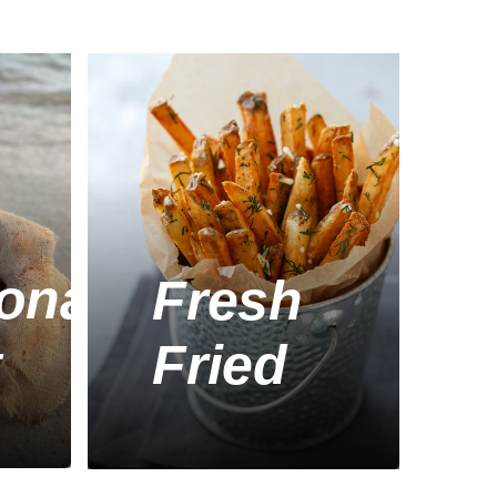
ional
Fresh
t
Fried