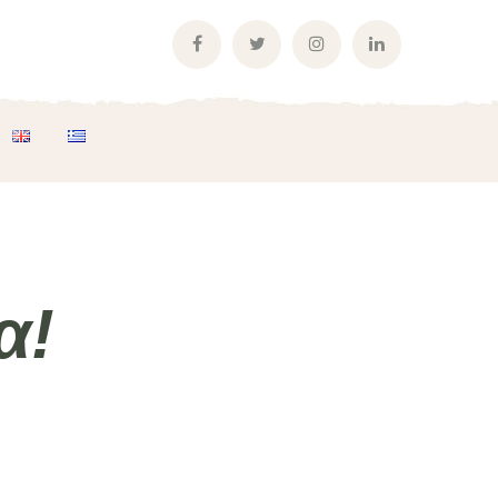
Facebook
Twitter
Instagram
LinkedIn
Profile
Profile
Profile
Profile
α!