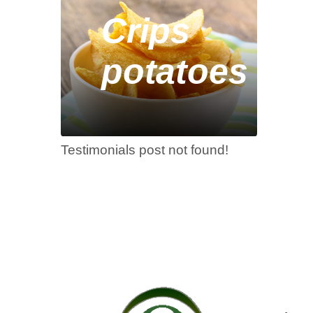
Crips
potatoes
Testimonials post not found!