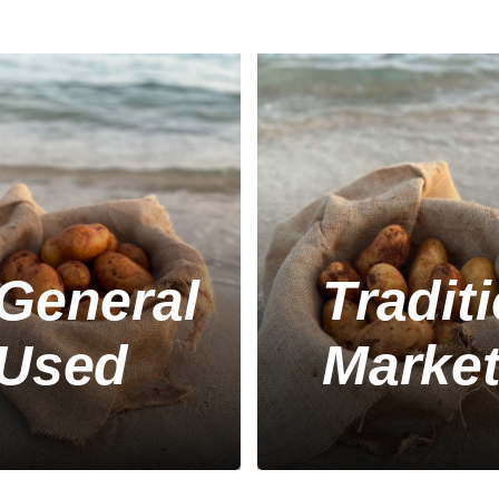
General
Tradit
Used
Marke