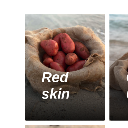
Red
skin