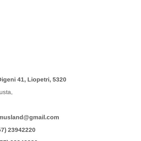
igeni 41, Liopetri, 5320
sta,
imusland@gmail.com
357) 23942220