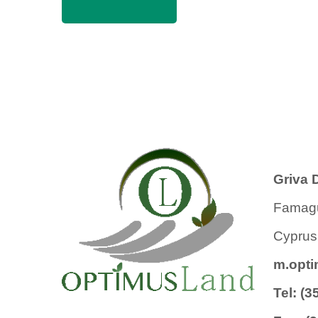
Griva D
Famagu
Cyprus
m.opt
Tel: (